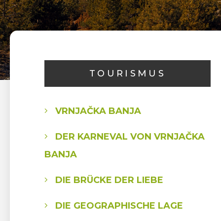
TOURISMUS
VRNJAČKA BANJA
DER KARNEVAL VON VRNJAČKA
BANJA
DIE BRÜCKE DER LIEBE
DIE GEOGRAPHISCHE LAGE