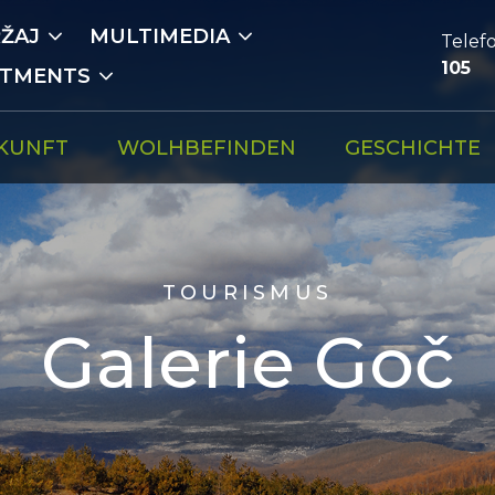
ŽAJ
MULTIMEDIA
Tele
105
RTMENTS
KUNFT
WOLHBEFINDEN
GESCHICHTE
TOURISMUS
Galerie Goč