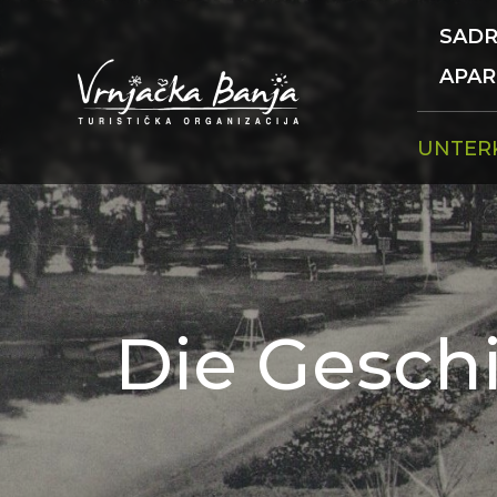
SADR
APA
UNTER
Die Geschi