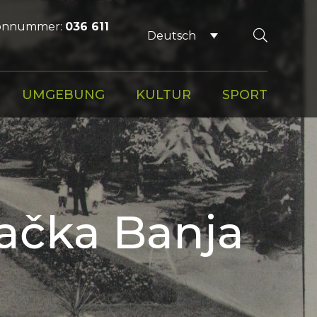
fonnummer:
036 611
Deutsch
UMGEBUNG
KULTUR
SPORT
jačka Banja