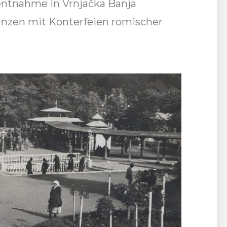
rentnahme in Vrnjačka Banja
ünzen mit Konterfeien römischer