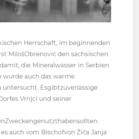
rkischen Herrschaft, im beginnenden
ürst MilošObrenović den sächsischen
damit, die Mineralwässer in Serbien
ge wurde auch das warme
a untersucht. Esgibtzuverlässige
orfes Vrnjci und seiner
enZweckengenutzthabensollten.
s auch vom Bischofvon Žiča Janja