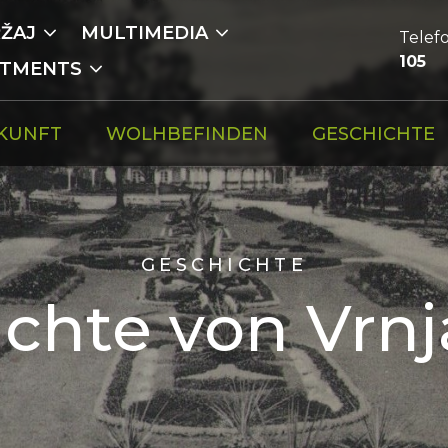
ŽAJ
MULTIMEDIA
Tele
105
RTMENTS
KUNFT
WOLHBEFINDEN
GESCHICHTE
GESCHICHTE
chte von Vrn