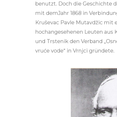
benutzt. Doch die Geschichte 
mit demJahr 1868 in Verbindung
Kruševac Pavle Mutavdžic mit 
hochangesehenen Leuten aus Kr
und Trstenik den Verband „Osno
vruće vode“ in Vrnjci gründete.