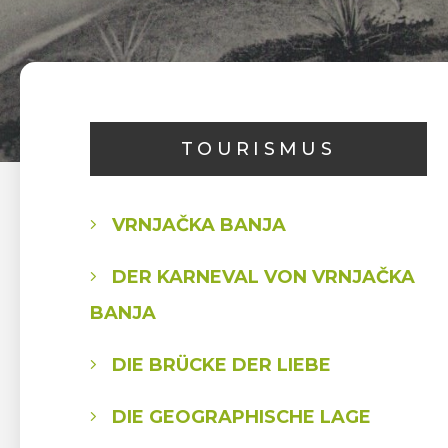
TOURISMUS
VRNJAČKA BANJA
DER KARNEVAL VON VRNJAČKA
BANJA
DIE BRÜCKE DER LIEBE
DIE GEOGRAPHISCHE LAGE