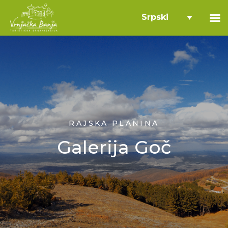
Srpski
RAJSKA PLANINA
Galerija Goč