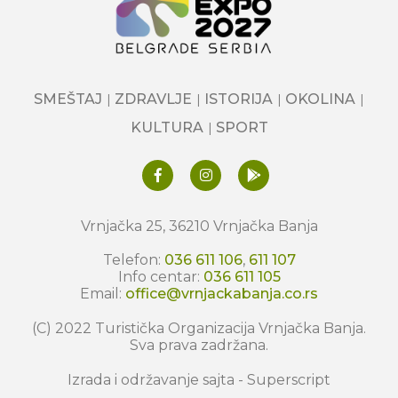
SMEŠTAJ
ZDRAVLJE
ISTORIJA
OKOLINA
KULTURA
SPORT
Vrnjačka 25, 36210 Vrnjačka Banja
Telefon:
036 611 106
,
611 107
Info centar:
036 611 105
Email:
office@vrnjackabanja.co.rs
(C) 2022 Turistička Organizacija Vrnjačka Banja.
Sva prava zadržana.
Izrada i održavanje sajta -
Superscript