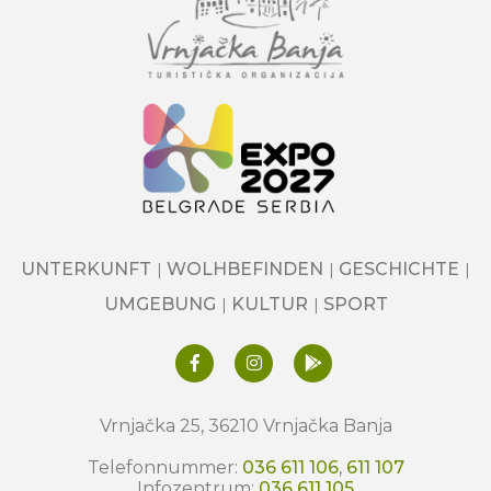
UNTERKUNFT
WOLHBEFINDEN
GESCHICHTE
UMGEBUNG
KULTUR
SPORT
Vrnjačka 25, 36210 Vrnjačka Banja
Telefonnummer:
036 611 106
,
611 107
Infozentrum:
036 611 105