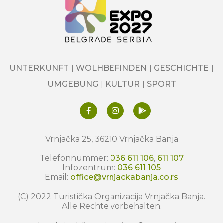
UNTERKUNFT
WOLHBEFINDEN
GESCHICHTE
UMGEBUNG
KULTUR
SPORT
Vrnjačka 25, 36210 Vrnjačka Banja
Telefonnummer:
036 611 106
,
611 107
Infozentrum:
036 611 105
Email:
office@vrnjackabanja.co.rs
(C) 2022 Turistička Organizacija Vrnjačka Banja.
Alle Rechte vorbehalten.