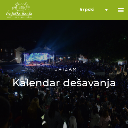
Srpski
TURIZAM
Kalendar dešavanja