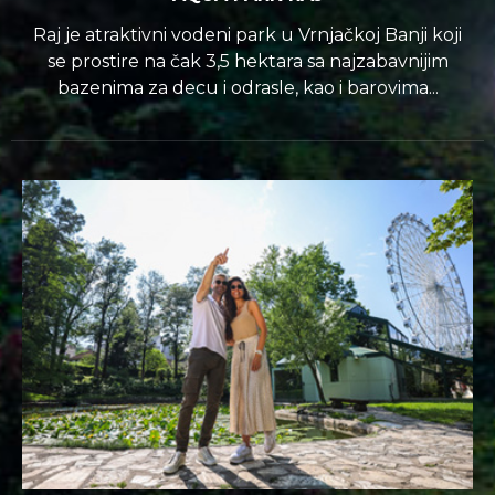
Raj je atraktivni vodeni park u Vrnjačkoj Banji koji
se prostire na čak 3,5 hektara sa najzabavnijim
bazenima za decu i odrasle, kao i barovima...