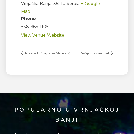
Vrnjačka Banja
,
36210
Serbia
+ Google
Map
Phone
+38136611105
View Venue Website
Koncert Dragane Mirković
Dečiji maskenbal
POPULARNO U VRNJAČKOJ
BANJI