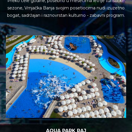
Preko cele godine, posebno u mesecima letnje turističke
sezone, Vrnjačka Banja svojim posetiocima
nudi izuzetno
bogat, sadržajan i raznovrstan kulturno - zabavni program.
AQUA PARK RAJ