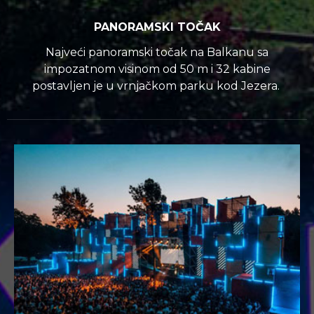
PANORAMSKI TOČAK
Najveći panoramski točak na Balkanu sa
impozatnom visinom od 50 m i 32 kabine
postavljen je u vrnjačkom parku kod Jezera.