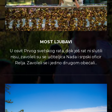
MOST LJUBAVI
U osvit Prvog svetskog rata, dok još rat ni slutili
nisu, zavoleli su se učiteljica Nada i srpski oficir
Relja. Zavoleli se i jedno drugom obećali...