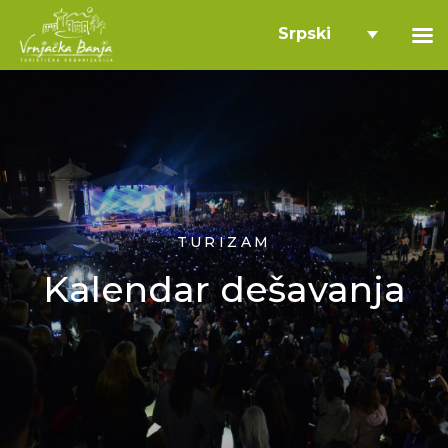
Srpski
TURIZAM
Kalendar dešavanja