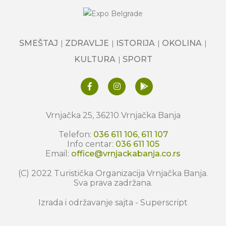
SMEŠTAJ
ZDRAVLJE
ISTORIJA
OKOLINA
KULTURA
SPORT
Vrnjačka 25, 36210 Vrnjačka Banja
Telefon:
036 611 106
,
611 107
Info centar:
036 611 105
Email:
office@vrnjackabanja.co.rs
(C) 2022 Turistička Organizacija Vrnjačka Banja.
Sva prava zadržana.
Izrada i održavanje sajta -
Superscript