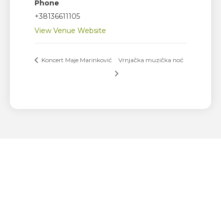
Phone
+38136611105
View Venue Website
Koncert Maje Marinković
Vrnjačka muzička noć
POPULARNO U VRNJAČKOJ
BANJI
Preko cele godine, posebno u mesecima letnje turističke
sezone, Vrnjačka Banja svojim posetiocima
nudi izuzetno