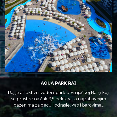
AQUA PARK RAJ
Raj je atraktivni vodeni park u Vrnjačkoj Banji koji
se prostire na čak 3,5 hektara sa najzabavnijim
bazenima za decu i odrasle, kao i barovima...