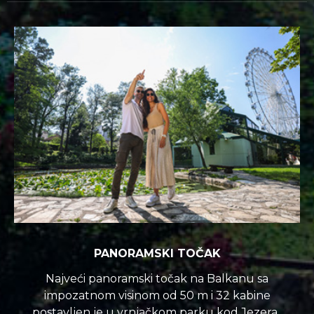
PANORAMSKI TOČAK
Najveći panoramski točak na Balkanu sa
impozatnom visinom od 50 m i 32 kabine
postavljen je u vrnjačkom parku kod Jezera.