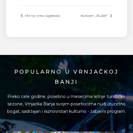
Mirror crew ogledala
Koncert „Bullet“
POPULARNO U VRNJAČKOJ
BANJI
Preko cele godine, posebno u mesecima letnje turističke
sezone, Vrnjačka Banja svojim posetiocima
nudi izuzetno
bogat, sadržajan i raznovrstan kulturno - zabavni program.