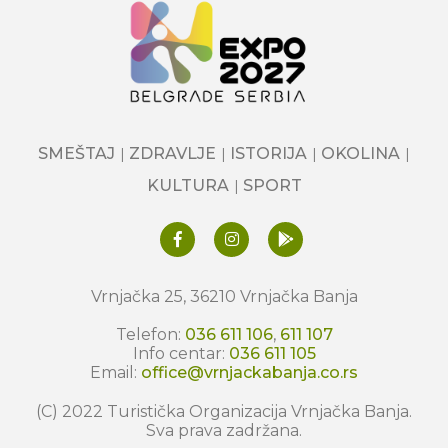
SMEŠTAJ
ZDRAVLJE
ISTORIJA
OKOLINA
KULTURA
SPORT
Vrnjačka 25, 36210 Vrnjačka Banja
Telefon:
036 611 106
,
611 107
Info centar:
036 611 105
Email:
office@vrnjackabanja.co.rs
(C) 2022 Turistička Organizacija Vrnjačka Banja.
Sva prava zadržana.