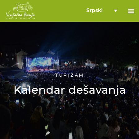
Srpski
TURIZAM
Kalendar dešavanja