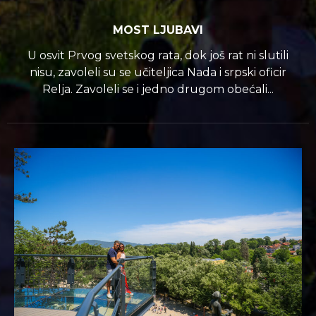
MOST LJUBAVI
U osvit Prvog svetskog rata, dok još rat ni slutili
nisu, zavoleli su se učiteljica Nada i srpski oficir
Relja. Zavoleli se i jedno drugom obećali...