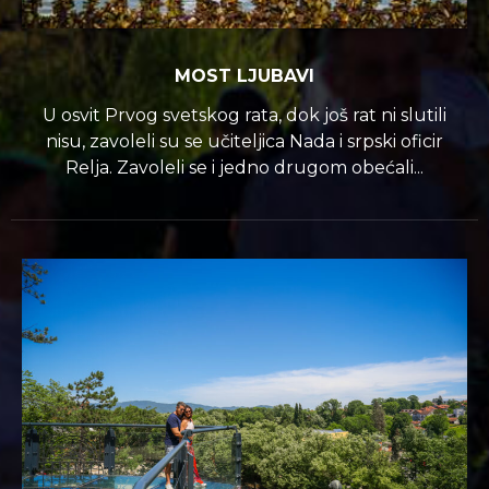
MOST LJUBAVI
U osvit Prvog svetskog rata, dok još rat ni slutili
nisu, zavoleli su se učiteljica Nada i srpski oficir
Relja. Zavoleli se i jedno drugom obećali...