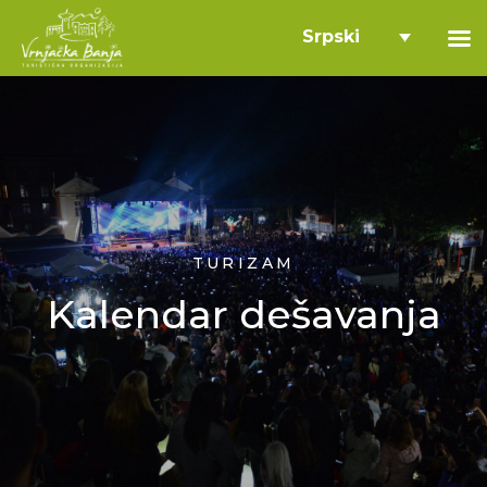
Srpski
TURIZAM
Kalendar dešavanja