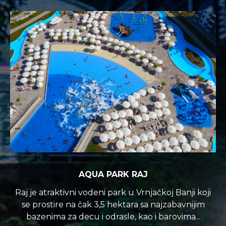
AQUA PARK RAJ
Raj je atraktivni vodeni park u Vrnjačkoj Banji koji
se prostire na čak 3,5 hektara sa najzabavnijim
bazenima za decu i odrasle, kao i barovima...