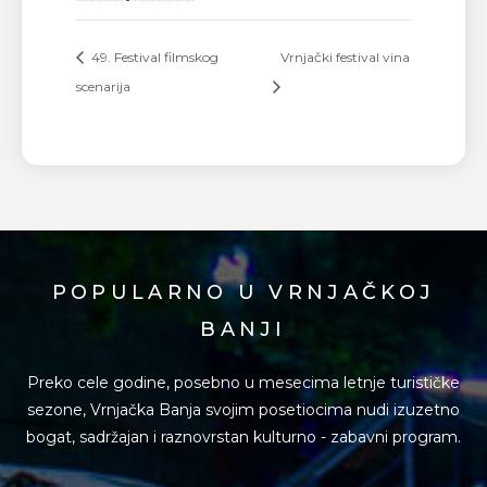
49. Festival filmskog
Vrnjački festival vina
scenarija
POPULARNO U VRNJAČKOJ
BANJI
Preko cele godine, posebno u mesecima letnje turističke
sezone, Vrnjačka Banja svojim posetiocima
nudi izuzetno
bogat, sadržajan i raznovrstan kulturno - zabavni program.