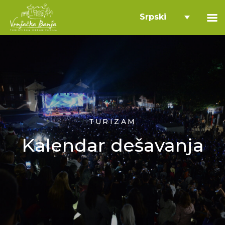
Srpski
TURIZAM
Kalendar dešavanja