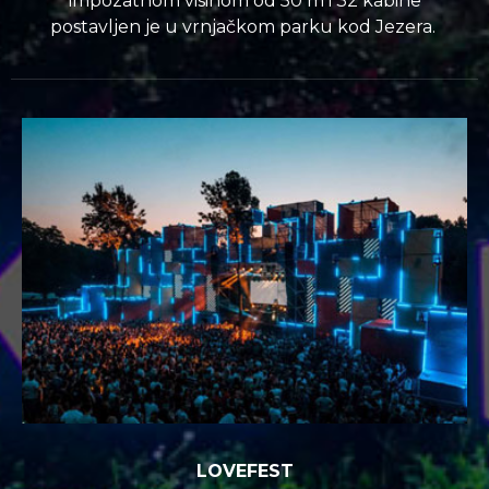
impozatnom visinom od 50 m i 32 kabine
postavljen je u vrnjačkom parku kod Jezera.
LOVEFEST