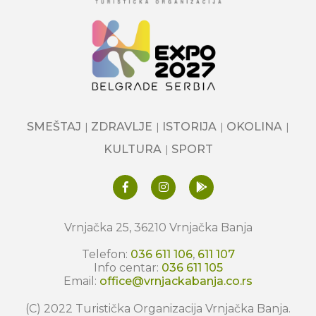
SMEŠTAJ
ZDRAVLJE
ISTORIJA
OKOLINA
KULTURA
SPORT
Vrnjačka 25, 36210 Vrnjačka Banja
Telefon:
036 611 106
,
611 107
Info centar:
036 611 105
Email:
office@vrnjackabanja.co.rs
(C) 2022 Turistička Organizacija Vrnjačka Banja.