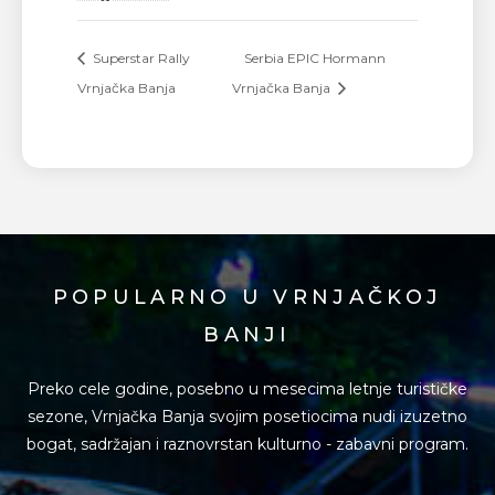
Superstar Rally
Serbia EPIC Hormann
Vrnjačka Banja
Vrnjačka Banja
POPULARNO U VRNJAČKOJ
BANJI
Preko cele godine, posebno u mesecima letnje turističke
sezone, Vrnjačka Banja svojim posetiocima
nudi izuzetno
bogat, sadržajan i raznovrstan kulturno - zabavni program.