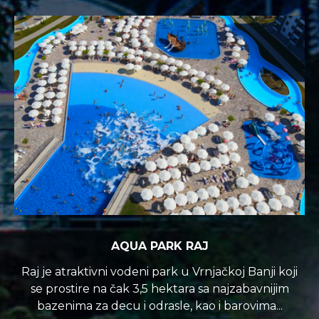
AQUA PARK RAJ
Raj je atraktivni vodeni park u Vrnjačkoj Banji koji
se prostire na čak 3,5 hektara sa najzabavnijim
bazenima za decu i odrasle, kao i barovima...