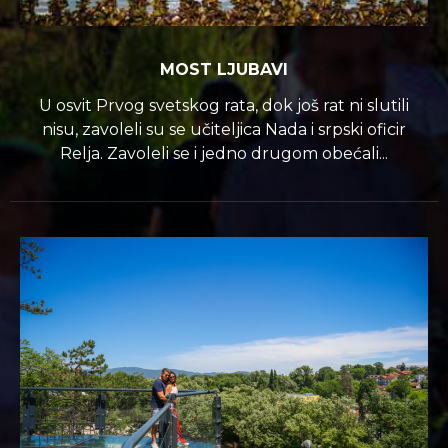
MOST LJUBAVI
U osvit Prvog svetskog rata, dok još rat ni slutili
nisu, zavoleli su se učiteljica Nada i srpski oficir
Relja. Zavoleli se i jedno drugom obećali...