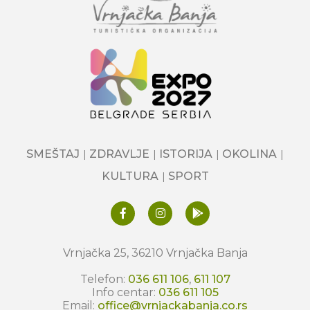
SMEŠTAJ
ZDRAVLJE
ISTORIJA
OKOLINA
KULTURA
SPORT
Vrnjačka 25, 36210 Vrnjačka Banja
Telefon:
036 611 106
,
611 107
Info centar:
036 611 105
Email:
office@vrnjackabanja.co.rs