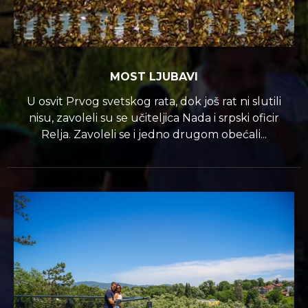
MOST LJUBAVI
U osvit Prvog svetskog rata, dok još rat ni slutili
nisu, zavoleli su se učiteljica Nada i srpski oficir
Relja. Zavoleli se i jedno drugom obećali...