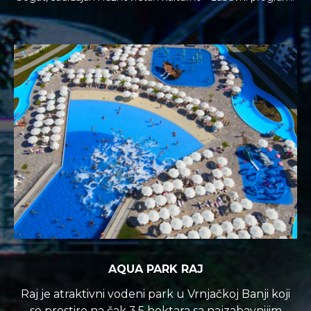
AQUA PARK RAJ
Raj je atraktivni vodeni park u Vrnjačkoj Banji koji
se prostire na čak 3,5 hektara sa najzabavnijim