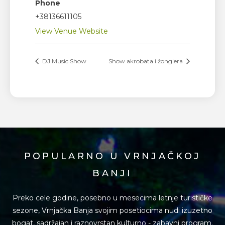
Phone
+38136611105
View Venue Website
DJ Music Show
Show akrobata i žonglera
POPULARNO U VRNJAČKOJ
BANJI
Preko cele godine, posebno u mesecima letnje turističke
sezone, Vrnjačka Banja svojim posetiocima
nudi izuzetno
bogat, sadržajan i raznovrstan kulturno - zabavni program.