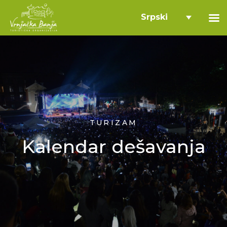
Srpski
TURIZAM
Kalendar dešavanja