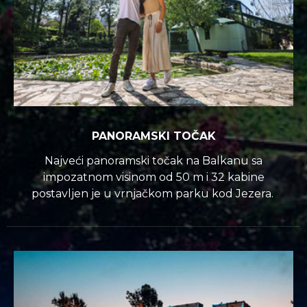
PANORAMSKI TOČAK
Najveći panoramski točak na Balkanu sa
impozatnom visinom od 50 m i 32 kabine
postavljen je u vrnjačkom parku kod Jezera.