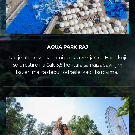
AQUA PARK RAJ
Raj je atraktivni vodeni park u Vrnjačkoj Banji koji
se prostire na čak 3,5 hektara sa najzabavnijim
bazenima za decu i odrasle, kao i barovima...