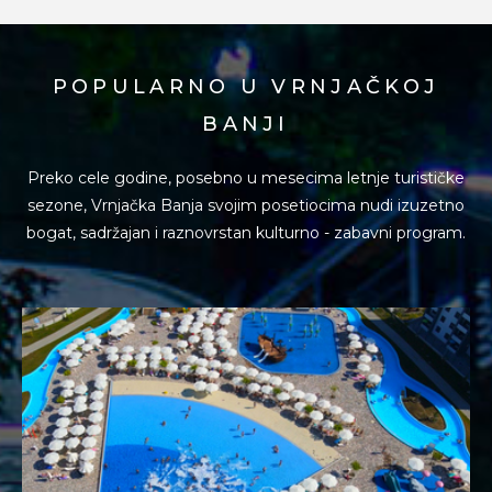
POPULARNO U VRNJAČKOJ
BANJI
Preko cele godine, posebno u mesecima letnje turističke
sezone, Vrnjačka Banja svojim posetiocima
nudi izuzetno
bogat, sadržajan i raznovrstan kulturno - zabavni program.