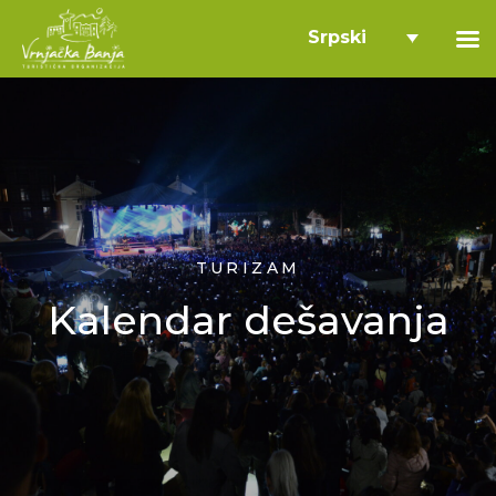
Srpski
TURIZAM
Kalendar dešavanja