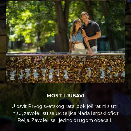
MOST LJUBAVI
U osvit Prvog svetskog rata, dok još rat ni slutili
nisu, zavoleli su se učiteljica Nada i srpski oficir
Relja. Zavoleli se i jedno drugom obećali...