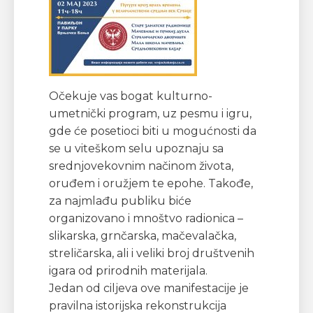
Očekuje vas bogat kulturno-
umetnički program, uz pesmu i igru,
gde će posetioci biti u mogućnosti da
se u viteškom selu upoznaju sa
srednjovekovnim načinom života,
oruđem i oružjem te epohe. Takođe,
za najmlađu publiku biće
organizovano i mnoštvo radionica –
slikarska, grnčarska, mačevalačka,
streličarska, ali i veliki broj društvenih
igara od prirodnih materijala.
Jedan od ciljeva ove manifestacije je
pravilna istorijska rekonstrukcija