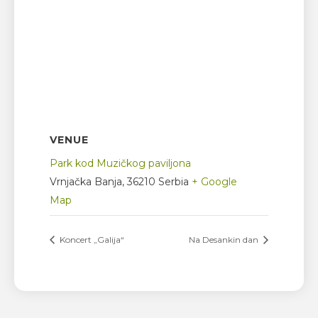
VENUE
Park kod Muzičkog paviljona
Vrnjačka Banja
,
36210
Serbia
+ Google
Map
Koncert „Galija“
Na Desankin dan