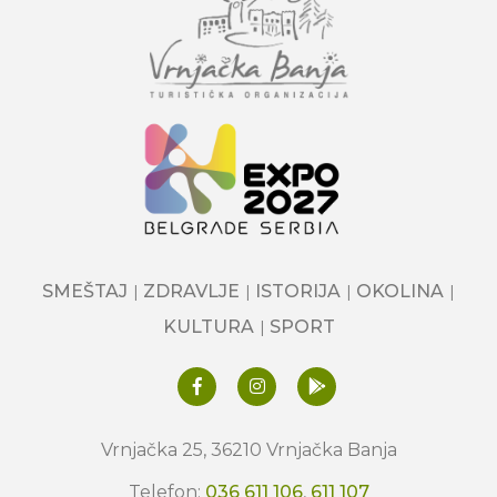
SMEŠTAJ
ZDRAVLJE
ISTORIJA
OKOLINA
KULTURA
SPORT
Vrnjačka 25, 36210 Vrnjačka Banja
Telefon:
036 611 106
,
611 107