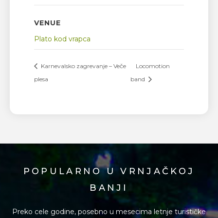
VENUE
Plato kod vrapca
Karnevalsko zagrevanje – Veče
Locomotion
plesa
band
POPULARNO U VRNJAČKOJ
BANJI
Preko cele godine, posebno u mesecima letnje turističke