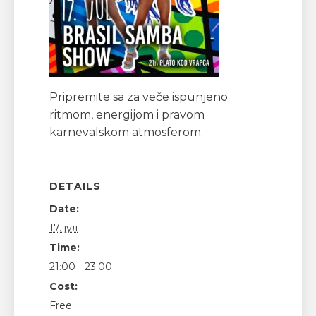
Pripremite sa za veče ispunjeno
ritmom, energijom i pravom
karnevalskom atmosferom.
DETAILS
Date:
17. јул
Time:
21:00 - 23:00
Cost:
Free