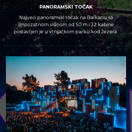
PANORAMSKI TOČAK
Najveći panoramski točak na Balkanu sa
impozatnom visinom od 50 m i 32 kabine
postavljen je u vrnjačkom parku kod Jezera.