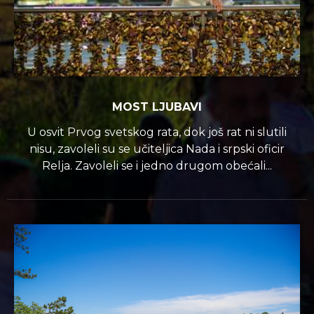
MOST LJUBAVI
U osvit Prvog svetskog rata, dok još rat ni slutili
nisu, zavoleli su se učiteljica Nada i srpski oficir
Relja. Zavoleli se i jedno drugom obećali...