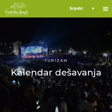
Srpski
TURIZAM
Kalendar dešavanja