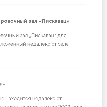
ровочный зал «Пискавац»
вочный зал „Пискавац“ для
оложенный недалеко от села
я»
не находится недалеко от