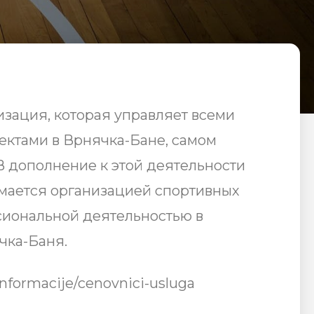
изация, которая управляет всеми
ктами в Врнячка-Бане, самом
В дополнение к этой деятельности
мается организацией спортивных
сиональной деятельностью в
чка-Баня.
informacije/cenovnici-usluga