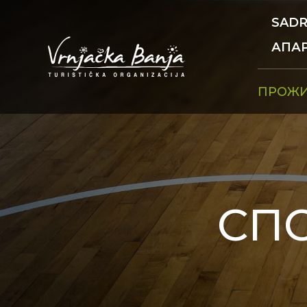
SADR
АПА
ПРОЖ
СП