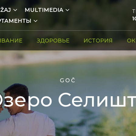
ŽAJ
MULTIMEDIA
T
1
РТАМЕНТЫ
ИВАНИЕ
ЗДОРОВЬЕ
ИСТОРИЯ
ОК
GOČ
зеро Селиш