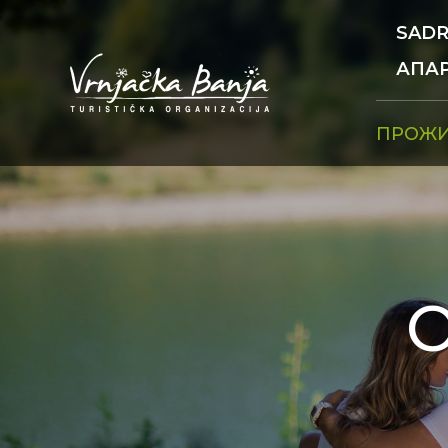
SADR
АПА
ПРОЖ
О